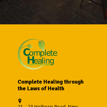
Complete Healing through
the Laws of Health
21 – 23 Holborn Road, New