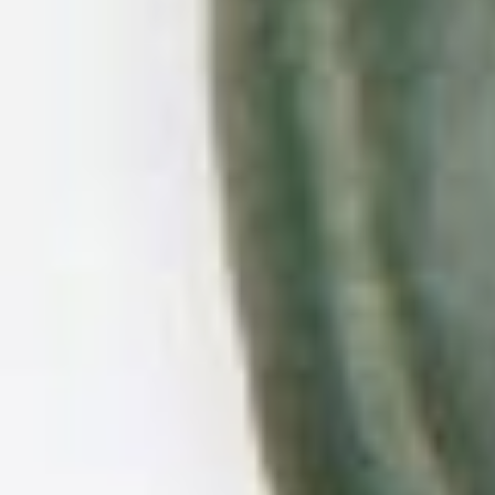
Revitalizing hand
creams.
Lorem ipsum dolor sit amet,
consectetur adipiscing elit, sed do
eiusmod. Lorem ipsum dolor. Tur
adipiscing elit, sed do eiusmod sed do
eiusmod.